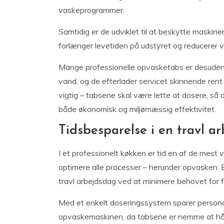
vaskeprogrammer.
Samtidig er de udviklet til at beskytte maskine
forlænger levetiden på udstyret og reducerer 
Mange professionelle opvasketabs er desuden f
vand, og de efterlader servicet skinnende rent 
vigtig – tabsene skal være lette at dosere, så 
både økonomisk og miljømæssig effektivitet.
Tidsbesparelse i en travl a
I et professionelt køkken er tid en af de mest 
optimere alle processer – herunder opvasken. 
travl arbejdsdag ved at minimere behovet for f
Med et enkelt doseringssystem sparer personal
opvaskemaskinen, da tabsene er nemme at hån