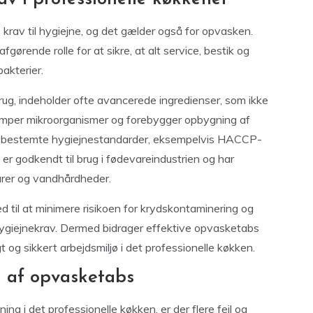
e krav til hygiejne, og det gælder også for opvasken.
gørende rolle for at sikre, at alt service, bestik og
bakterier.
brug, indeholder ofte avancerede ingredienser, som ikke
æmper mikroorganismer og forebygger opbygning af
e lovbestemte hygiejnestandarder, eksempelvis HACCP-
 er godkendt til brug i fødevareindustrien og har
urer og vandhårdheder.
d til at minimere risikoen for krydskontaminering og
e hygiejnekrav. Dermed bidrager effektive opvasketabs
ygt og sikkert arbejdsmiljø i det professionelle køkken.
g af opvasketabs
g i det professionelle køkken, er der flere fejl og