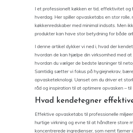
I et professionelt køkken er tid, effektivitet 
hverdag. Her spiller opvasketabs en stor rolle,
køkkenredskaber med minimal indsats. Men ikke
produkter kan have stor betydning for både a
I denne artikel dykker vi ned i, hvad der kende
hvordan de kan hjælpe din virksomhed med at s
hvordan du vælger de bedste løsninger til netop
Samtidig sætter vi fokus på hygiejnekrav, bær
opvasketeknologi. Uanset om du driver et stork
råd og inspiration til at optimere opvasken – til
Hvad kendetegner effektive 
Effektive opvasketabs til professionelle miljø
hurtige virkning og evne til at håndtere store
koncentrerede ingredienser, som nemt fjerner i