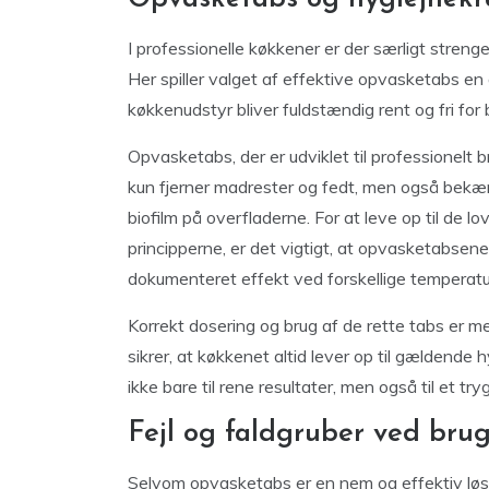
I professionelle køkkener er der særligt streng
Her spiller valget af effektive opvasketabs en af
køkkenudstyr bliver fuldstændig rent og fri for 
Opvasketabs, der er udviklet til professionelt 
kun fjerner madrester og fedt, men også bek
biofilm på overfladerne. For at leve op til d
principperne, er det vigtigt, at opvasketabsene
dokumenteret effekt ved forskellige temperat
Korrekt dosering og brug af de rette tabs er me
sikrer, at køkkenet altid lever op til gældend
ikke bare til rene resultater, men også til et tr
Fejl og faldgruber ved bru
Selvom opvasketabs er en nem og effektiv løsnin