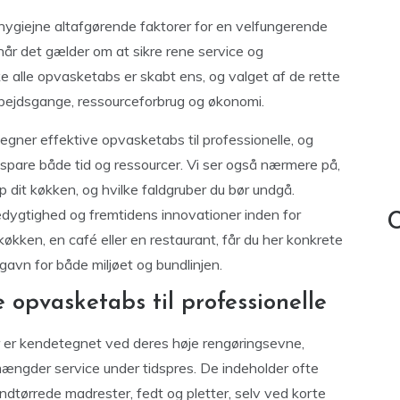
og hygiejne altafgørende faktorer for en velfungerende
 når det gælder om at sikre rene service og
 alle opvasketabs er skabt ens, og valget af de rette
rbejdsgange, ressourceforbrug og økonomi.
tegner effektive opvasketabs til professionelle, og
pare både tid og ressourcer. Vi ser også nærmere på,
 dit køkken, og hvilke faldgruber du bør undgå.
edygtighed og fremtidens innovationer inden for
C
økken, en café eller en restaurant, får du her konkrete
 gavn for både miljøet og bundlinjen.
opvasketabs til professionelle
er er kendetegnet ved deres høje rengøringsevne,
 mængder service under tidspres. De indeholder ofte
ndtørrede madrester, fedt og pletter, selv ved korte