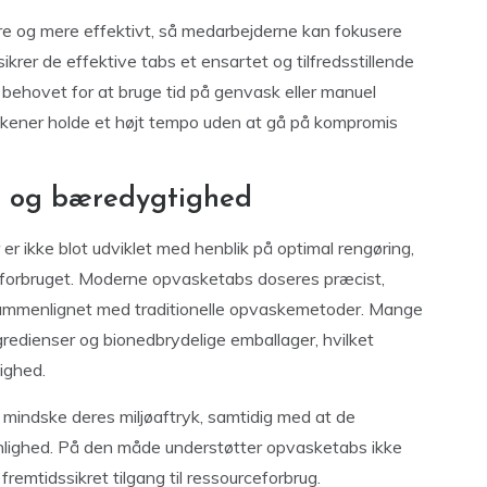
re og mere effektivt, så medarbejderne kan fokusere
ikrer de effektive tabs et ensartet og tilfredsstillende
r behovet for at bruge tid på genvask eller manuel
kkener holde et højt tempo uden at gå på kompromis
g og bæredygtighed
 er ikke blot udviklet med henblik på optimal rengøring,
forbruget. Moderne opvasketabs doseres præcist,
 sammenlignet med traditionelle opvaskemetoder. Mange
gredienser og bionedbrydelige emballager, hvilket
ighed.
mindske deres miljøaftryk, samtidig med at de
enlighed. På den måde understøtter opvasketabs ikke
fremtidssikret tilgang til ressourceforbrug.