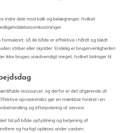
ns indre dele mod kalk og belægninger, hvilket
vedligeholdelsesomkostninger.
ormuleret, så de både er effektive i hårdt og blødt
uden striber eller skjolder. Endelig er brugervenligheden
der ikke bruges unødvendigt meget, hvilket bidrager til
rbejdsdag
værdifulde ressourcer, og derfor er det afgørende at
Effektive opvasketabs gør en mærkbar forskel i en
orbehandling og efterpolering af service.
et tid på både opfyldning og betjening af
dtere og hurtigt opløses under vasken.