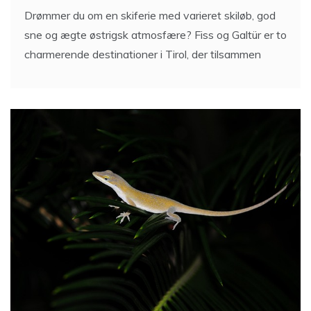
Drømmer du om en skiferie med varieret skiløb, god
sne og ægte østrigsk atmosfære? Fiss og Galtür er to
charmerende destinationer i Tirol, der tilsammen