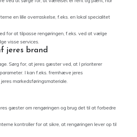
ved at sørge for, at værelset er rent og pænt, når
rne en lille overraskelse, f.eks. en lokal specialitet
d for at tilpasse rengøringen, f.eks. ved at vælge
lge visse services.
af jeres brand
e. Sørg for, at jeres gæster ved, at I prioriterer
parameter. I kan f.eks. fremhæve jeres
 jeres markedsføringsmateriale.
res gæster om rengøringen og brug det til at forbedre
rne kontroller for at sikre, at rengøringen lever op til