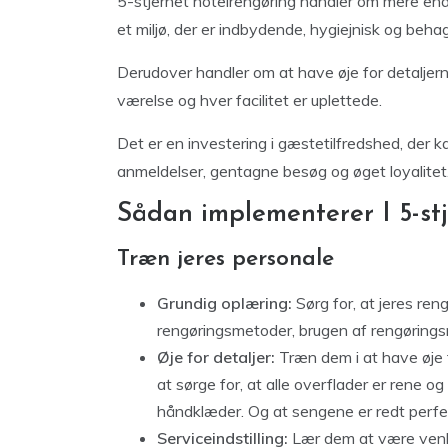
5-stjernet hotelrengøring handler om mere end
et miljø, der er indbydende, hygiejnisk og beha
Derudover handler om at have øje for detaljerne
værelse og hver facilitet er uplettede.
Det er en investering i gæstetilfredshed, der k
anmeldelser, gentagne besøg og øget loyalitet
Sådan implementerer I 5-st
Træn jeres personale
Grundig oplæring:
Sørg for, at jeres ren
rengøringsmetoder, brugen af rengøringsm
Øje for detaljer:
Træn dem i at have øje f
at sørge for, at alle overflader er rene og
håndklæder. Og at sengene er redt perfe
Serviceindstilling:
Lær dem at være venl