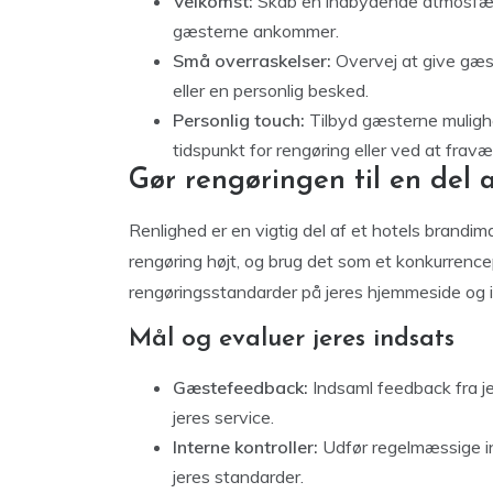
Velkomst:
Skab en indbydende atmosfære 
gæsterne ankommer.
Små overraskelser:
Overvej at give gæste
eller en personlig besked.
Personlig touch:
Tilbyd gæsterne mulighe
tidspunkt for rengøring eller ved at fravæ
Gør rengøringen til en del 
Renlighed er en vigtig del af et hotels brandimag
rengøring højt, og brug det som et konkurrence
rengøringsstandarder på jeres hjemmeside og i
Mål og evaluer jeres indsats
Gæstefeedback:
Indsaml feedback fra je
jeres service.
Interne kontroller:
Udfør regelmæssige inte
jeres standarder.