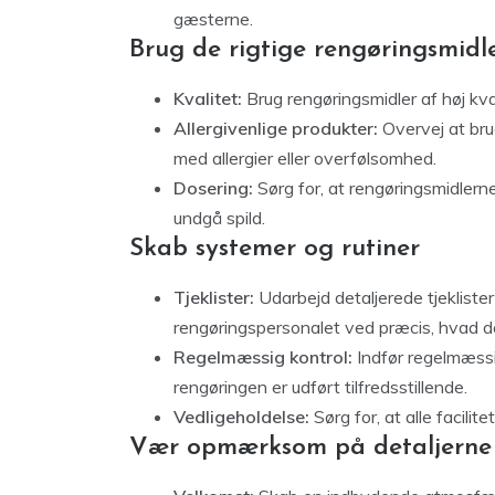
gæsterne.
Brug de rigtige rengøringsmidl
Kvalitet:
Brug rengøringsmidler af høj kva
Allergivenlige produkter:
Overvej at bru
med allergier eller overfølsomhed.
Dosering:
Sørg for, at rengøringsmidlern
undgå spild.
Skab systemer og rutiner
Tjeklister:
Udarbejd detaljerede tjeklister
rengøringspersonalet ved præcis, hvad de
Regelmæssig kontrol:
Indfør regelmæssig 
rengøringen er udført tilfredsstillende.
Vedligeholdelse:
Sørg for, at alle facilit
Vær opmærksom på detaljerne