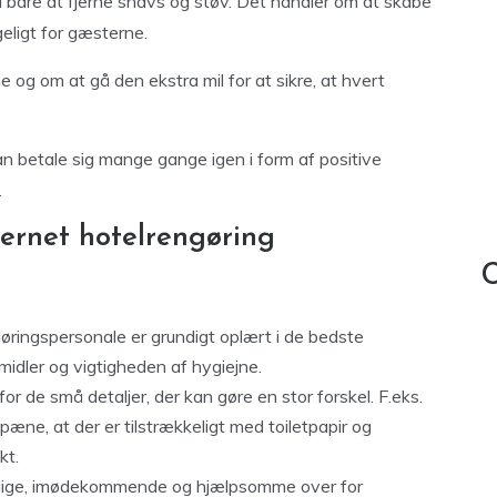
 bare at fjerne snavs og støv. Det handler om at skabe
geligt for gæsterne.
 og om at gå den ekstra mil for at sikre, at hvert
an betale sig mange gange igen i form af positive
.
jernet hotelrengøring
C
gøringspersonale er grundigt oplært i de bedste
idler og vigtigheden af hygiejne.
or de små detaljer, der kan gøre en stor forskel. F.eks.
 pæne, at der er tilstrækkeligt med toiletpapir og
kt.
ige, imødekommende og hjælpsomme over for