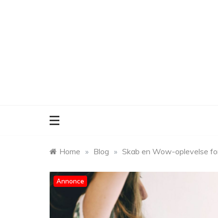
Skip
to
content
Home
»
Blog
»
Skab en Wow-oplevelse for 
Annonce