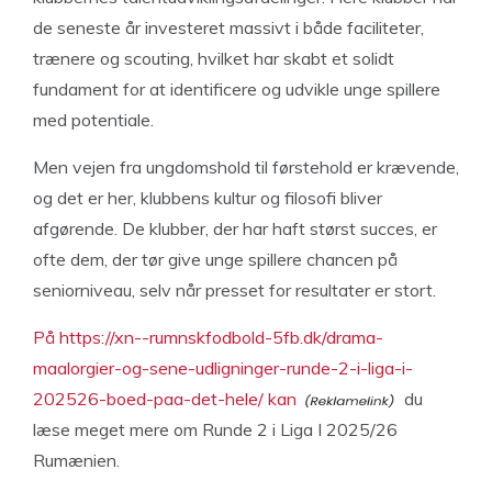
de seneste år investeret massivt i både faciliteter,
trænere og scouting, hvilket har skabt et solidt
fundament for at identificere og udvikle unge spillere
med potentiale.
Men vejen fra ungdomshold til førstehold er krævende,
og det er her, klubbens kultur og filosofi bliver
afgørende. De klubber, der har haft størst succes, er
ofte dem, der tør give unge spillere chancen på
seniorniveau, selv når presset for resultater er stort.
På https://xn--rumnskfodbold-5fb.dk/drama-
maalorgier-og-sene-udligninger-runde-2-i-liga-i-
202526-boed-paa-det-hele/ kan
du
læse meget mere om Runde 2 i Liga I 2025/26
Rumænien.