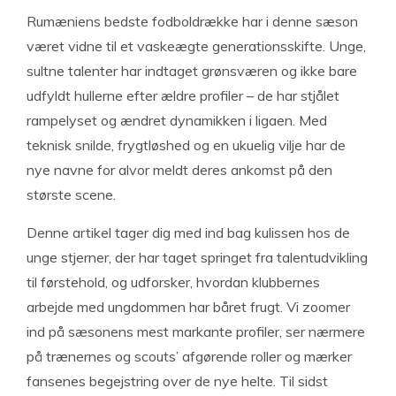
Rumæniens bedste fodboldrække har i denne sæson
været vidne til et vaskeægte generationsskifte. Unge,
sultne talenter har indtaget grønsværen og ikke bare
udfyldt hullerne efter ældre profiler – de har stjålet
rampelyset og ændret dynamikken i ligaen. Med
teknisk snilde, frygtløshed og en ukuelig vilje har de
nye navne for alvor meldt deres ankomst på den
største scene.
Denne artikel tager dig med ind bag kulissen hos de
unge stjerner, der har taget springet fra talentudvikling
til førstehold, og udforsker, hvordan klubbernes
arbejde med ungdommen har båret frugt. Vi zoomer
ind på sæsonens mest markante profiler, ser nærmere
på trænernes og scouts’ afgørende roller og mærker
fansenes begejstring over de nye helte. Til sidst