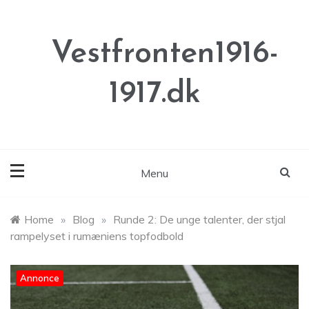
Skip
to
content
Vestfronten1916-
1917.dk
Menu
Home
»
Blog
»
Runde 2: De unge talenter, der stjal
rampelyset i rumæniens topfodbold
Annonce