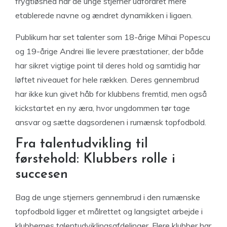
frygtløshed har de unge stjerner udfordret mere
etablerede navne og ændret dynamikken i ligaen.
Publikum har set talenter som 18-årige Mihai Popescu
og 19-årige Andrei Ilie levere præstationer, der både
har sikret vigtige point til deres hold og samtidig har
løftet niveauet for hele rækken. Deres gennembrud
har ikke kun givet håb for klubbens fremtid, men også
kickstartet en ny æra, hvor ungdommen tør tage
ansvar og sætte dagsordenen i rumænsk topfodbold.
Fra talentudvikling til
førstehold: Klubbers rolle i
succesen
Bag de unge stjerners gennembrud i den rumænske
topfodbold ligger et målrettet og langsigtet arbejde i
klubbernes talentudviklingsafdelinger. Flere klubber har