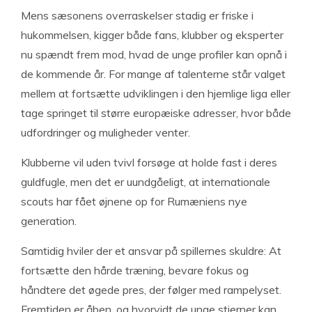
Mens sæsonens overraskelser stadig er friske i
hukommelsen, kigger både fans, klubber og eksperter
nu spændt frem mod, hvad de unge profiler kan opnå i
de kommende år. For mange af talenterne står valget
mellem at fortsætte udviklingen i den hjemlige liga eller
tage springet til større europæiske adresser, hvor både
udfordringer og muligheder venter.
Klubberne vil uden tvivl forsøge at holde fast i deres
guldfugle, men det er uundgåeligt, at internationale
scouts har fået øjnene op for Rumæniens nye
generation.
Samtidig hviler der et ansvar på spillernes skuldre: At
fortsætte den hårde træning, bevare fokus og
håndtere det øgede pres, der følger med rampelyset.
Fremtiden er åben, og hvorvidt de unge stjerner kan