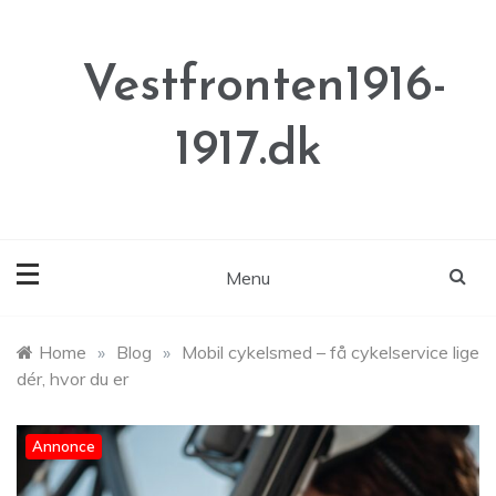
Skip
to
content
Vestfronten1916-
1917.dk
Menu
Home
»
Blog
»
Mobil cykelsmed – få cykelservice lige
dér, hvor du er
Annonce